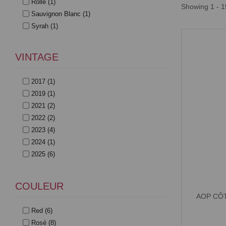
Rolle
(1)
Showing 1 - 1
Sauvignon Blanc
(1)
Syrah
(1)
Syrah, Cinsault, Grenache, Rolle
(1)
Syrah, Grenache
(3)
VINTAGE
Syrah, Grenache, Carignan
(1)
Viognier
(1)
2017
(1)
2019
(1)
2021
(2)
2022
(2)
2023
(4)
2024
(1)
2025
(6)
COULEUR
AOP CÔ
Red
(6)
Rosé
(8)