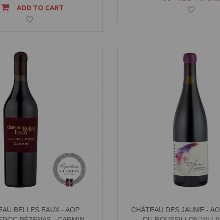
ADD TO CART
AU BELLES EAUX - AOP
CHÂTEAU DES JAUME - A
DOC PÉZENAS - CARMIN
DU ROUSSILLON VILLA