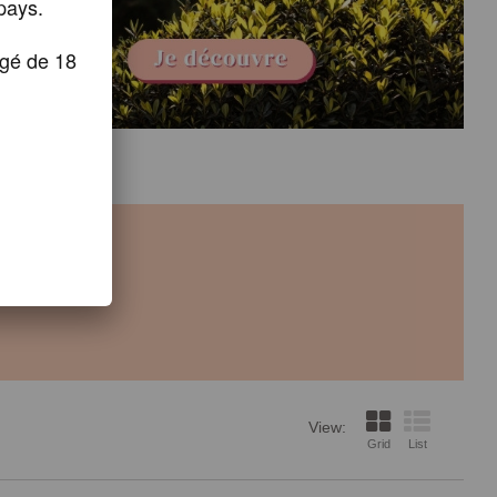
pays.
âgé de 18
View:
Grid
List