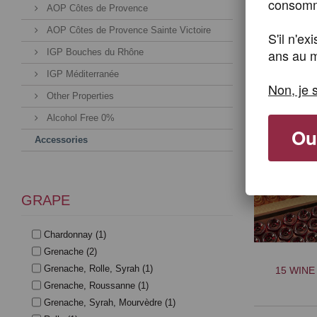
consomme
AOP Côtes de Provence
AOP Côtes de Provence Sainte Victoire
S'il n'e
ans au m
IGP Bouches du Rhône
IGP Méditerranée
Non, je 
Other Properties
Alcohol Free 0%
Oui
Accessories
GRAPE
Chardonnay
(1)
Grenache
(2)
Grenache, Rolle, Syrah
(1)
15 WINE
Grenache, Roussanne
(1)
Grenache, Syrah, Mourvèdre
(1)