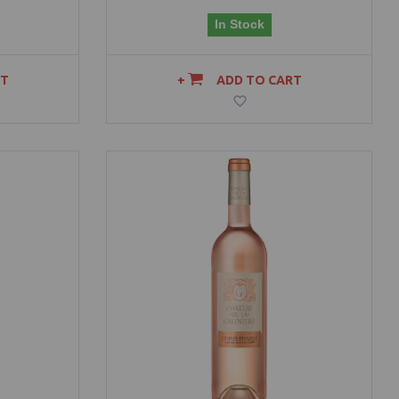
In Stock
RT
ADD TO CART