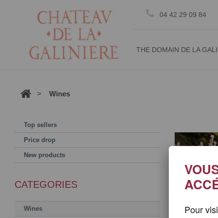
Cookie management
04 42 29 09 84
THE DOMAIN DE LA GAL
>
Wines
Top sellers
Price drop
New products
VOUS
ACCÉ
CATEGORIES
Pour vis
Wines