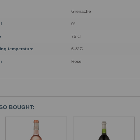
Grenache
l
0°
e
75 cl
ing temperature
6-8°C
r
Rosé
SO BOUGHT: