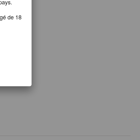
pays.
âgé de 18