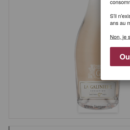
consomme
S'il n'e
ans au m
Non, je 
Oui
View larger