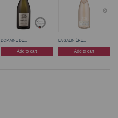
DOMAINE DE...
LA GALINIÈRE...
C
Add to cart
Add to cart