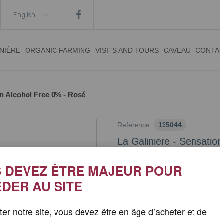
English
INIÈRE
ORGANIC FARMING
VISITS AND TOURS
CAVEAU
CONTA
on Alcohol Free 0% - Rosé
Reference:
135044
La Galinière - Sensati
Condition:
New product
 DEVEZ ÊTRE MAJEUR POUR
DER AU SITE
15,00 €
iter notre site, vous devez être en âge d’acheter et de
Quantity