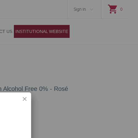
Sign in
0
CT US
INSTITUTIONAL WEBSITE
on Alcohol Free 0% - Rosé
Add to cart