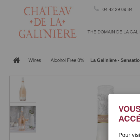
Cookie management
04 42 29 09 84
THE DOMAIN DE LA GAL
Wines
Alcohol Free 0%
La Galinière - Sensati
VOUS
ACCÉ
Pour vis