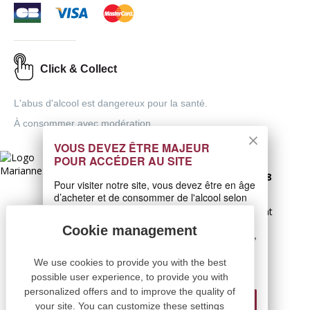
Click & Collect
L'abus d'alcool est dangereux pour la santé.
À consommer avec modération.
VOUS DEVEZ ÊTRE MAJEUR
Interdiction de vente de boissons
POUR ACCÉDER AU SITE
alcoolisées aux mineurs de moins de 18
Pour visiter notre site, vous devez être en âge
ans
d’acheter et de consommer de l'alcool selon
la législation en vigueur dans votre pays.
la preuve de majorité est exigée au moment
de la vente en ligne.
S'il n'existe pas de législation dans votre pays,
vous devez être âgé de 18 ans au moins.
CODE DE LA SANTÉ PUBLIQUE, ART.L 3342-1 ET
We use cookies to provide you with the best
L.3353-3
Non, je suis mineur.
possible user experience, to provide you with
personalized offers and to improve the quality of
Oui, j'ai l'âge requis
your site. You can customize these settings