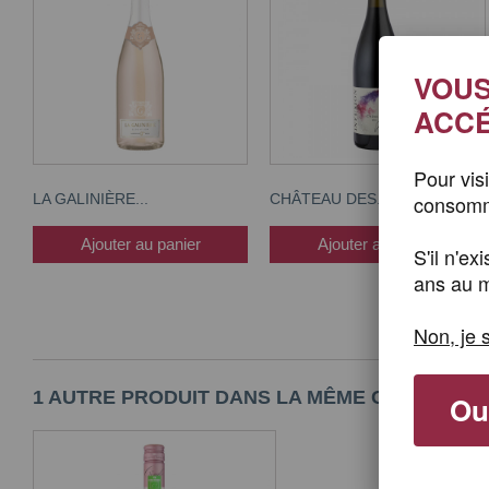
VOUS
ACCÉ
Pour vis
consomme
LA GALINIÈRE...
CHÂTEAU DES...
Ajouter au panier
Ajouter au panier
S'il n'e
ans au m
Non, je 
1 AUTRE PRODUIT DANS LA MÊME CATÉGORIE 
Oui