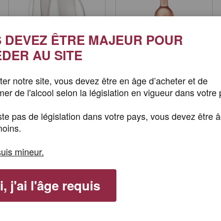
 DEVEZ ÊTRE MAJEUR POUR
DER AU SITE
iter notre site, vous devez être en âge d’acheter et de
r de l'alcool selon la législation en vigueur dans votre 
ICE BAG...
AOP CÔTES DE...
Ajouter au panier
Ajouter au panier
xiste pas de législation dans votre pays, vous devez être 
oins.
suis mineur.
:
, j'ai l'âge requis