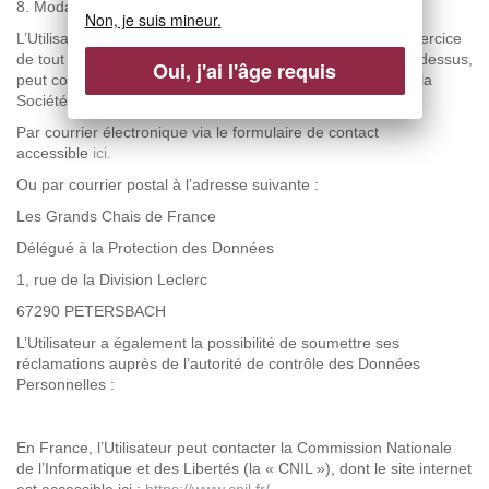
8.
Modalités d’exercice des droits de l’Utilisateur
Non, je suis mineur.
L’Utilisateur qui souhaite effectuer des demandes pour l’exercice
de tout droit relatif à ses Données Personnelles indiqué ci-dessus,
Oui, j'ai l'âge requis
peut contacter le Délégué à la Protection des Données de la
Société :
Par courrier électronique via le formulaire de contact
accessible
ici.
Ou par courrier postal à l’adresse suivante :
Les Grands Chais de France
Délégué à la Protection des Données
1, rue de la Division Leclerc
67290 PETERSBACH
L’Utilisateur a également la possibilité de soumettre ses
réclamations auprès de l’autorité de contrôle des Données
Personnelles :
En France, l’Utilisateur peut contacter la Commission Nationale
de l’Informatique et des Libertés (la « CNIL »), dont le site internet