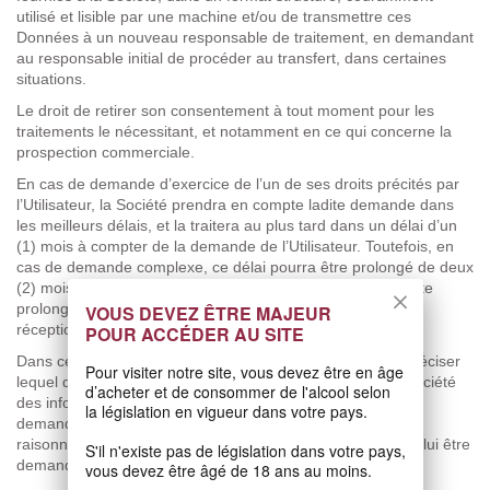
utilisé et lisible par une machine et/ou de transmettre ces
Données à un nouveau responsable de traitement, en demandant
au responsable initial de procéder au transfert, dans certaines
situations.
Le
droit de retirer son consentement
à tout moment pour les
traitements le nécessitant, et notamment en ce qui concerne la
prospection commerciale.
En cas de demande d’exercice de l’un de ses droits précités par
l’Utilisateur, la Société prendra en compte ladite demande dans
les meilleurs délais, et la traitera au plus tard dans un délai d’un
(1) mois à compter de la demande de l’Utilisateur. Toutefois, en
cas de demande complexe, ce délai pourra être prolongé de deux
(2) mois supplémentaires. L’Utilisateur sera informé de cette
prolongation dans un délai d’un (1) mois à compter de la
VOUS DEVEZ ÊTRE MAJEUR
réception de sa demande.
POUR ACCÉDER AU SITE
Dans ces hypothèses, il sera demandé à l’Utilisateur de préciser
Pour visiter notre site, vous devez être en âge
lequel de ses droits il souhaite exercer et de fournir à la Société
d’acheter et de consommer de l'alcool selon
des informations à des fins d’identification pour traiter sa
la législation en vigueur dans votre pays.
demande. Le Participant est informé qu’en cas de doute
raisonnable sur son identité, un justificatif d’identité pourra lui être
S'il n'existe pas de législation dans votre pays,
demandé.
vous devez être âgé de 18 ans au moins.