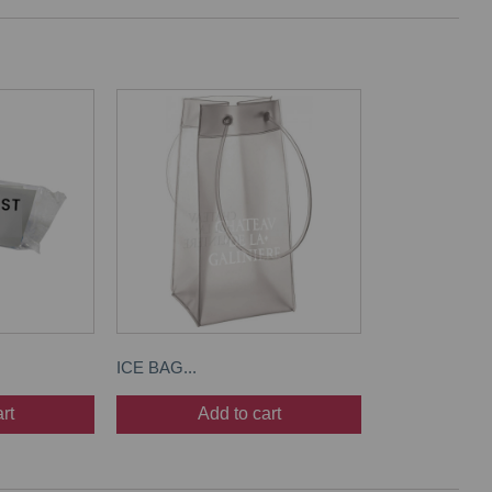
ICE BAG...
rt
Add to cart