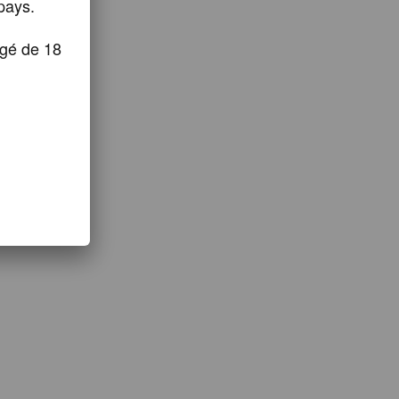
pays.
âgé de 18