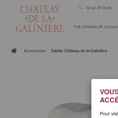
Cookie management
04 42 29 09 84
THE DOMAIN DE LA GAL
Accessories
Tablier Château de la Galinière
VOUS
ACCÉ
Pour vis