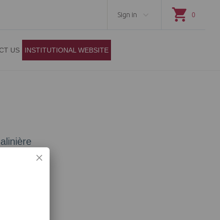
Sign in
0
CT US
INSTITUTIONAL WEBSITE
alinière
Add to cart