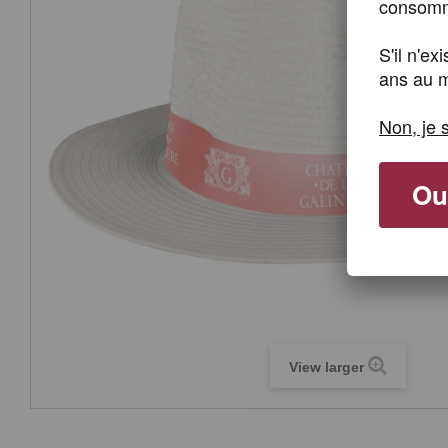
consomme
S'il n'e
ans au m
Non, je 
Oui
View larger