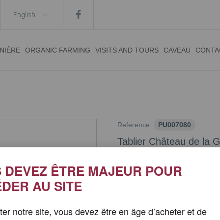
English
INIÈRE
ORGANIC FARMING
VISITS AND TOURS
CAVEAU
CONTA
Reference:
PU007080
Tablier Château de la G
Condition:
New product
 DEVEZ ÊTRE MAJEUR POUR
DER AU SITE
8,00 €
iter notre site, vous devez être en âge d’acheter et de
Quantity