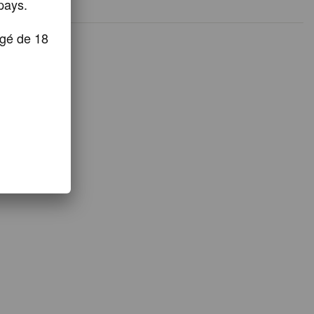
pays.
âgé de 18