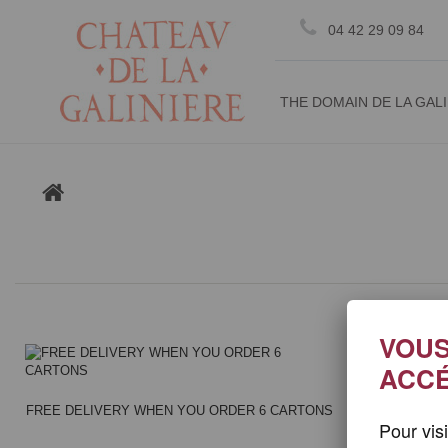
Cookie management
04 42 29 09 84
THE DOMAIN DE LA GAL
VOUS
ACCÉ
FREE DELIVERY WHEN YOU ORDER 6 CARTONS
Pour vis