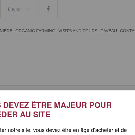
English
INIÈRE
ORGANIC FARMING
VISITS AND TOURS
CAVEAU
CONTA
 DEVEZ ÊTRE MAJEUR POUR
DER AU SITE
SECURE PAYMENT
PRODUCER PRICE
iter notre site, vous devez être en âge d’acheter et de