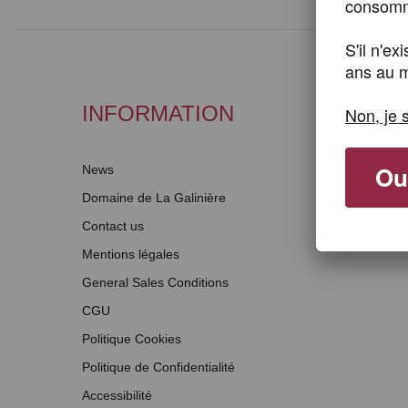
consomme
S'il n'e
ans au m
INFORMATION
Non, je 
Oui
News
Domaine de La Galinière
Contact us
Mentions légales
General Sales Conditions
CGU
Politique Cookies
Politique de Confidentialité
Accessibilité